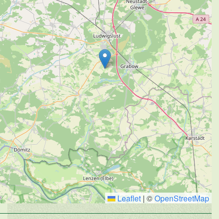
Leaflet
|
©
OpenStreetMap