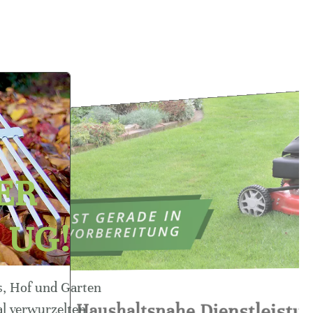
ER
 UG!
s, Hof und Garten
Haushaltsnahe Dienstleist
l verwurzelten