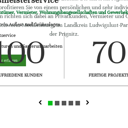
meisterservice
ofitieren Sie von einem persönlichen und sehr individ
ntümer, Vermieter, Wohnungsbaugesellschaften und Gewerbe
n richten sich dabei an Privatkunden, Vermieter und
e von Außen- und Grünanlagen
Schwerin-Mecklenburg, im Landkreis Ludwigslust-Pa
der Prignitz.
100
70
tservice
aturen und Sanierungsarbeiten
r erfahren
UFRIEDENE KUNDEN
FERTIGE PROJEKT