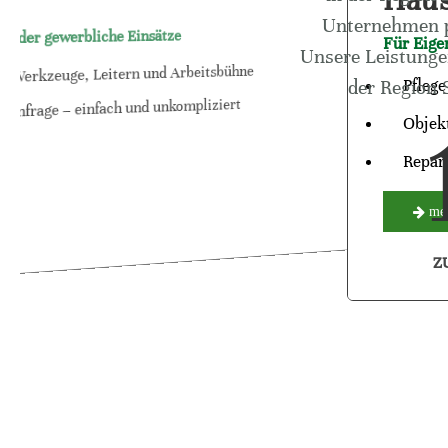
Haus
Unternehmen pr
 oder gewerbliche Einsätze
Für Eige
Unsere Leistunge
 Werkzeuge, Leitern und Arbeitsbühne
Pfleg
der Region 
Anfrage – einfach und unkompliziert
Objek
Repar
meh
Z