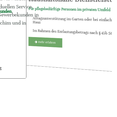
uellen Service.
Für pflegebedürftige Personen im privaten Umfeld
kunden
 Gewerbekunden in
Alltagsunterstützung im Garten oder bei einfach
rchim und in
Haus
Im Rahmen des Entlastungsbetrags nach § 45b SGB
mehr erfahren
E